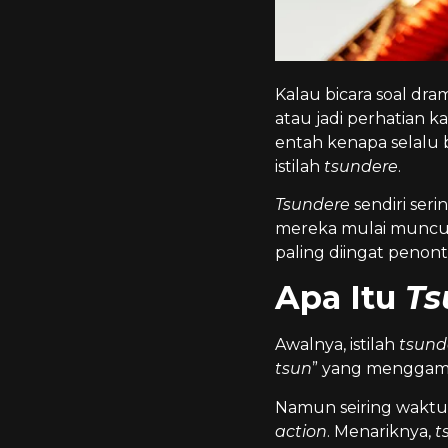
Kalau bicara soal dr
atau jadi perhatian 
entah kenapa selalu b
istilah
tsundere
.
Tsundere
sendiri seri
mereka mulai muncul 
paling diingat penon
Apa Itu
Ts
Awalnya, istilah
tsund
tsun
” yang menggamba
Namun seiring waktu,
action
. Menariknya,
t