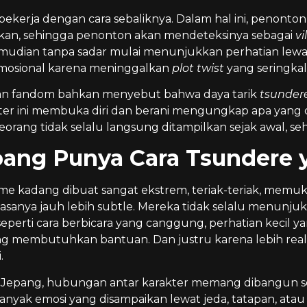
bekerja dengan cara sebaliknya. Dalam hal ini, penonton 
kan, sehingga penonton akan mendeteksinya sebagai
vi
emudian tanpa sadar mulai menunjukkan perhatian lewat h
mosional karena meninggalkan
plot twist
yang seringkal
n fandom bahkan menyebut bahwa daya tarik
tsunder
kter ini membuka diri dan berani mengungkap apa yang 
eorang tidak selalu langsung ditampilkan sejak awal, se
ang Punya Cara Tsundere y
ime kadang dibuat sangat ekstrem, teriak-teriak, memuku
iasanya jauh lebih subtle. Mereka tidak selalu menunju
eperti cara berbicara yang canggung, perhatian kecil y
 membutuhkan bantuan. Dan justru karena lebih realistis
.
Jepang, hubungan antar karakter memang dibangun seca
anyak emosi yang disampaikan lewat jeda, tatapan, atau t