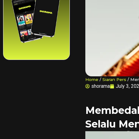
Home
/
Siaran Pers
/
Mem
shorama
July 3, 20
Membedah 
Selalu Me