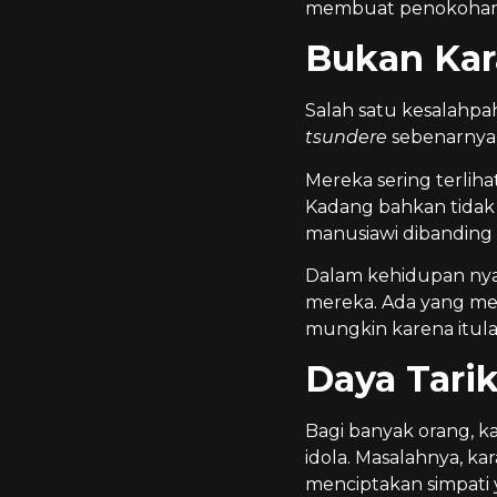
membuat penokohan i
Bukan Kar
Salah satu kesalahp
tsundere
sebenarnya 
Mereka sering terliha
Kadang bahkan tidak
manusiawi dibanding 
Dalam kehidupan nyat
mereka. Ada yang mem
mungkin karena itul
Daya Tari
Bagi banyak orang, k
idola. Masalahnya, k
menciptakan simpati