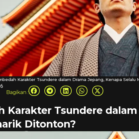
bedah Karakter Tsundere dalam Drama Jepang, Kenapa Selalu M
26
Bagikan :
Karakter Tsundere dalam
narik Ditonton?