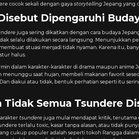
dere cocok sekali dengan gaya
storytelling
Jepang yang ce
Disebut Dipengaruhi Buda
undere
juga sering dikaitkan dengan cara budaya Jepan
idak selalu dilakukan secara langsung. Menunjukkan p
membuat situasi menjadi tidak nyaman. Karena itu, banya
stur halus.
cermin dalam karakter-karakter di drama maupun anime
m menunggu saat hujan, membeli makanan favorit seseor
n. Dan diakui atau tidak, bentuk perhatian seperti itu se
.
 Tidak Semua Tsundere Di
arakter
tsundere
juga mulai mendapat kritik, terutama
ndere terlalu toxic, kasar tanpa alasan, atau tidak pun
ang cukup populer adalah seperti tokoh Rangga dalam 