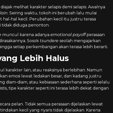
diajak melihat karakter selapis demi selapis. Awalnya
llain
. Seiring waktu, tokoh ini berubah lalu mulai
al-hal kecil. Perubahan kecil itu justru terasa
i tidak diduga penonton.
e
muncul karena adanya
emotional payoff
perasaan
dirasakannya. Sosok
tsundere
seolah mengajarkan
hingga setiap perkembangan akan terasa lebih berarti.
ang Lebih Halus
l karakter lain, atau reaksinya berlebihan. Namun
kkan emosi lewat ledakan besar, dan kadang justru
ang diam-diam, atau kebiasaan sederhana seperti selalu
, tipe karakter seperti ini terasa lebih dekat dengan
ra pelan. Tidak semua perasaan dijelaskan lewat
indakan kecil yang nyaris tidak dijelaskan. Karena