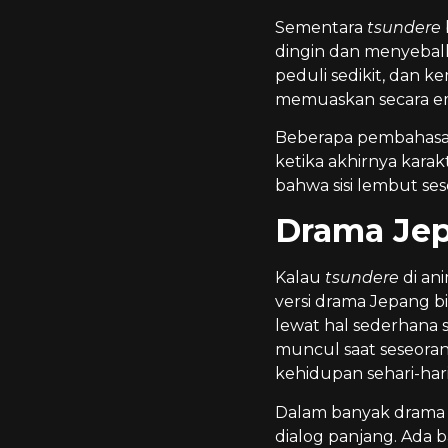
Sementara
tsundere
dingin dan menyebal
peduli sedikit, dan k
memuaskan secara e
Beberapa pembahasa
ketika akhirnya kara
bahwa sisi lembut ses
Drama Jep
Kalau
tsundere
di an
versi drama Jepang b
lewat hal sederhana s
muncul saat seseorang
kehidupan sehari-hari
Dalam banyak drama 
dialog panjang. Ada b