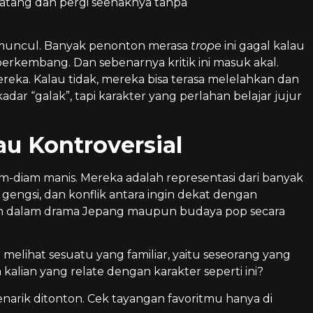
datang dan pergi seenaknya tanpa
 muncul. Banyak penonton merasa
trope
ini gagal kalau
berkembang. Dan sebenarnya kritik ini masuk akal.
ereka. Kalau tidak, mereka bisa terasa melelahkan dan
adar “galak”, tapi karakter yang perlahan belajar jujur
u Kontroversial
-diam manis. Mereka adalah representasi dari banyak
 gengsi, dan konflik antara ingin dekat dengan
tahan dalam drama Jepang maupun budaya pop secara
melihat sesuatu yang familiar, yaitu seseorang yang
kalian yang relate dengan karakter seperti ini?
arik ditonton. Cek tayangan favoritmu hanya di