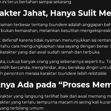
ni terus bertahan sampai sekarang.
akter Jahat, Hanya Sulit 
ahaman terbesar tentang
tsundere
adalah anggapan bahwa
bukan kemarahan, melainkan kesulitan mengekspresik
t defensif karena tidak nyaman menunjukkan sisi rentan
 tahu cara mengungkapkan rasa sayang dengan benar. 
karakter yang dari awal sudah ramah dan terbuka.
a, cukup banyak orang yang sebenarnya seperti itu. Tid
ilih bercanda, menghindar, atau bersikap dingin untu
ah penonton merasa karakter
tsundere
lebih
relatable
.
knya Ada pada “Proses Mem
arakter yang langsung terlihat baik dari awal memang
arakter yang terlalu sempurna macam ini sering kali kur
 yang terbilang umum.