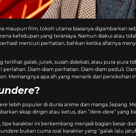
ama maupun film, tokoh utama biasanya digambarkan seba
karena kehidupan yang teraniaya. Namun diakui atau tida
erhasil mencuri perhatian, bahkan ketika sifatnya menye
ng terlihat galak, jutek, susah didekati, atau pura-pura tid
perlahan. Diam-diam perhatian. Diam-diam peduli. Dan an
ton. Memangnya apa sih yang menarik dari penokohan ini
undere
?
ere
lebih populer di dunia anime dan manga Jepang. Mela
rkan sikap dingin atau ketus, dan “
dere-dere
” yang b
 tipe karakter ini berkembang menjadi bagian besar dar
sundere
bukan cuma soal karakter yang “galak lalu jatuh