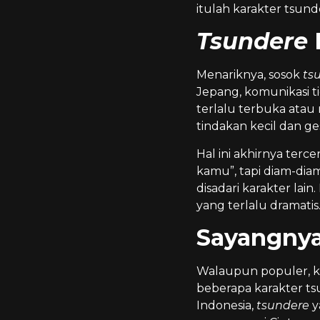
itulah karakter tsun
Tsundere
Menariknya, sosok
ts
Jepang, komunikasi t
terlalu terbuka atau 
tindakan kecil dan ge
Hal ini akhirnya ter
kamu”, tapi diam-dia
disadari karakter lai
yang terlalu dramatis
Sayangnya
Walaupun populer, k
beberapa karakter tsu
Indonesia,
tsundere
y