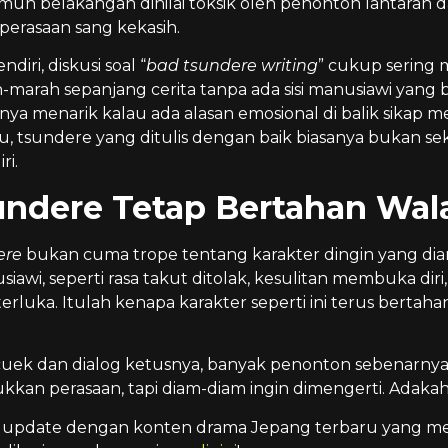
mun belakangan dinilai toksik oleh penonton lantaran 
rasaan sang kekasih.
diri, diskusi soal “
bad tsundere writing
” cukup sering
-marah sepanjang cerita tanpa ada sisi manusiawi yang 
ya menarik kalau ada alasan emosional di balik sikap m
itu, tsundere yang ditulis dengan baik biasanya bukan sek
ri.
undere Tetap Bertahan Wala
ere
bukan cuma trope tentang karakter dingin yang diam
awi, seperti rasa takut ditolak, kesulitan membuka diri,
 terluka. Itulah kenapa karakter seperti ini terus ber
 cuek dan dialog ketusnya, banyak penonton sebenarnya 
kan perasaan, tapi diam-diam ingin dimengerti. Adakah 
 update dengan konten drama Jepang terbaru yang men