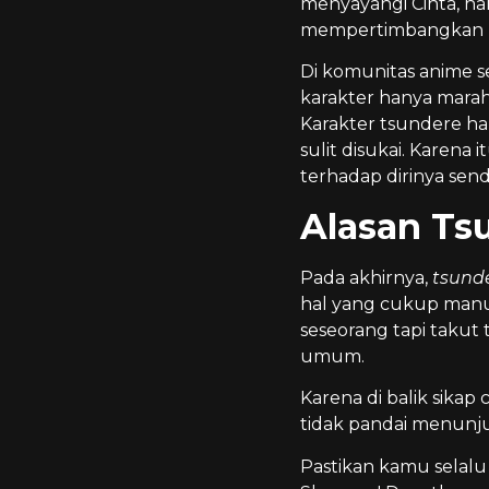
menyayangi Cinta, na
mempertimbangkan pe
Di komunitas anime sen
karakter hanya marah
Karakter tsundere han
sulit disukai. Karena 
terhadap dirinya sendi
Alasan Ts
Pada akhirnya,
tsund
hal yang cukup manusi
seseorang tapi takut
umum.
Karena di balik sikap
tidak pandai menunjuk
Pastikan kamu selalu