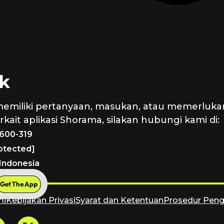
k
memiliki pertanyaan, masukan, atau memerluka
kait aplikasi Shorama, silakan hubungi kami di:
1600-319
rotected]
 Indonesia
mi
Kebijakan Privasi
Syarat dan Ketentuan
Prosedur Pen