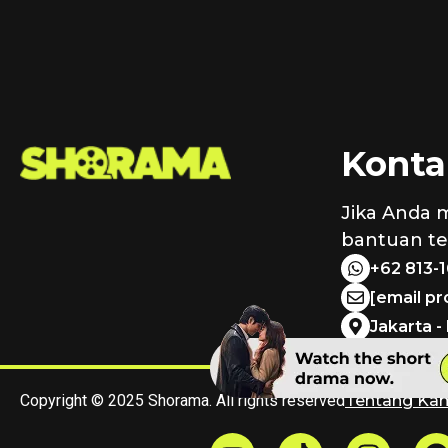
Konta
Jika Anda 
bantuan ter
+62 813-
[email p
Jakarta -
Copyright © 2025 Shorama. All rights reserved
Tentang Ka