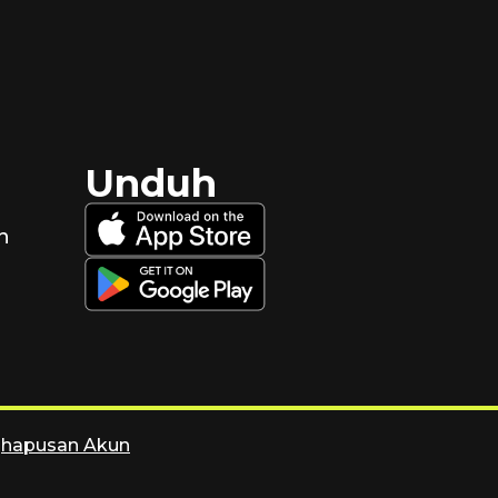
Unduh
n
ghapusan Akun