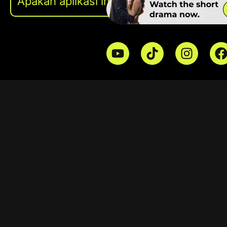
Apakah aplikasi ini gratis untuk digunak
Konta
Jika Anda 
bantuan ter
+62 813-
[email p
Jakarta -