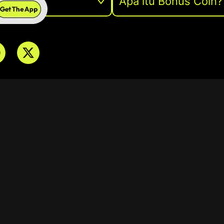
an?
Apa itu Bonus Coin?
k
memiliki pertanyaan, masukan, atau memerluka
kait aplikasi Shorama, silakan hubungi kami di:
1600-319
rotected]
 Indonesia