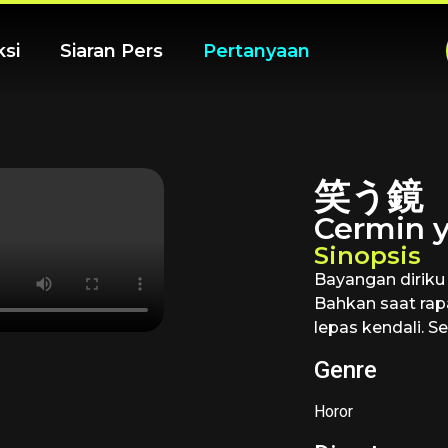
ksi
Siaran Pers
Pertanyaan
笑う鏡
Cermin 
Sinopsis
Bayangan diriku
Bahkan saat rapa
lepas kendali. S
Genre
Horor