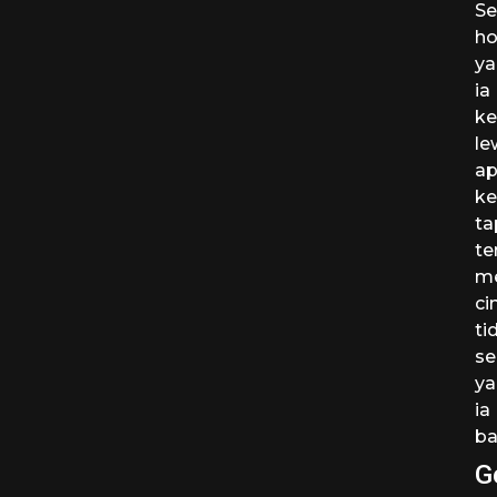
Se
h
ya
ia
ke
le
ap
ke
ta
te
me
ci
ti
s
ya
ia
ba
G