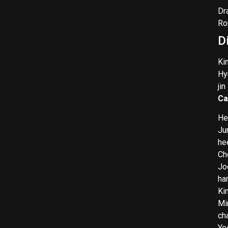
Dr
Ro
D
Ki
Hy
jin
Ca
He
Ju
he
Ch
Jo
ha
Ki
Mi
ch
Yo