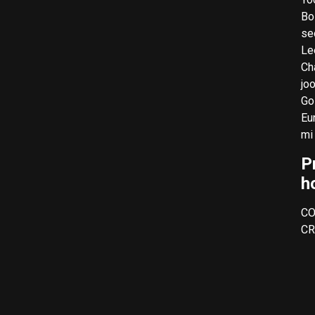
Bo
se
Le
Ch
joo
Go
Eu
mi
P
h
C
CR