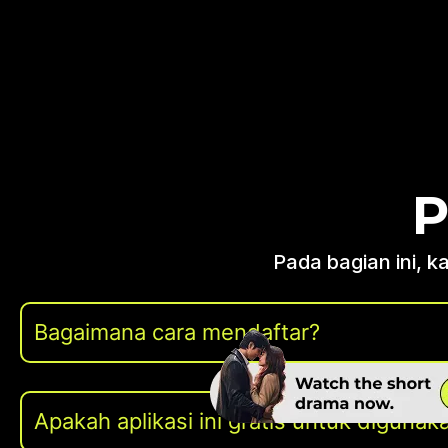
P
Pada bagian ini, 
Bagaimana cara mendaftar?
Apakah aplikasi ini gratis untuk digunak