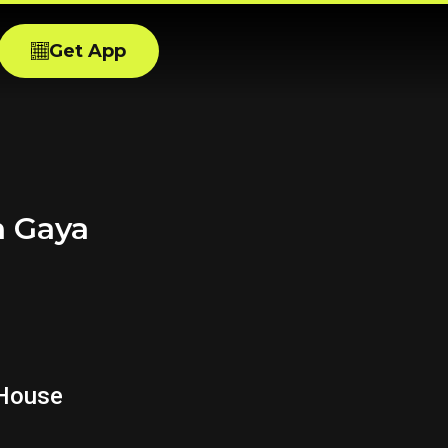
Get App
n Gaya
 House