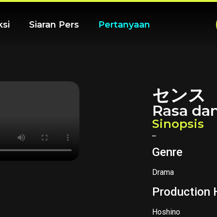
ksi
Siaran Pers
Pertanyaan
センス
Rasa da
Sinopsis
–
Genre
Drama
Production
Hoshino