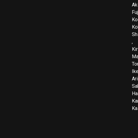
Ak
Fu
Ko
Ko
Sh
,
Ki
Ma
To
Ik
Ar
Sa
Ha
Ka
Ka