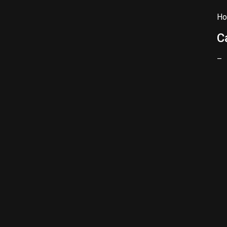
Ho
C
–