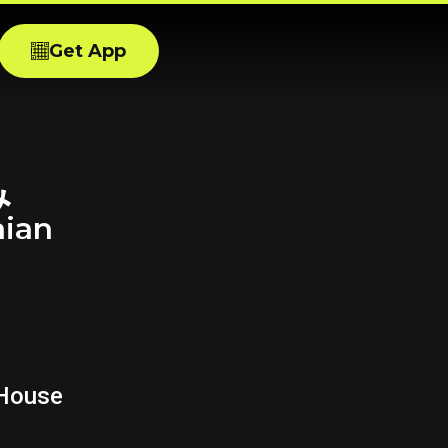
Get App
み
aian
 House