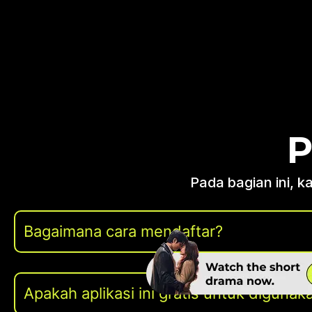
P
Pada bagian ini, 
Bagaimana cara mendaftar?
Apakah aplikasi ini gratis untuk digunak