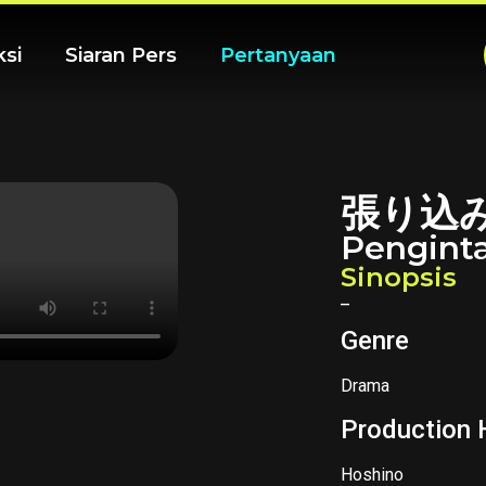
ksi
Siaran Pers
Pertanyaan
張り込
Pengint
Sinopsis
–
Genre
Drama
Production
Hoshino