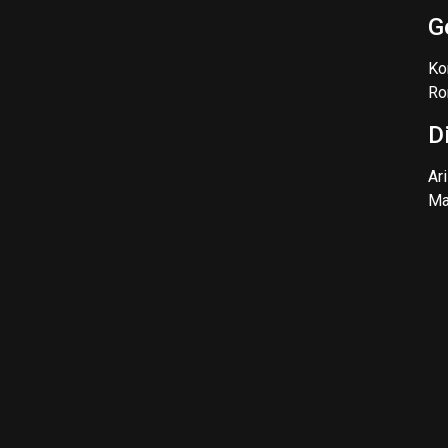
G
Ko
Ro
D
Ar
Ma