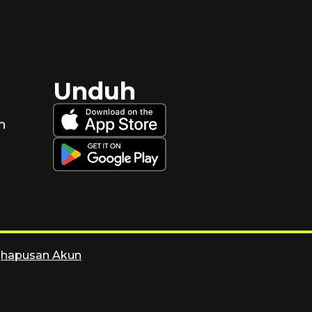
Unduh
n
ghapusan Akun