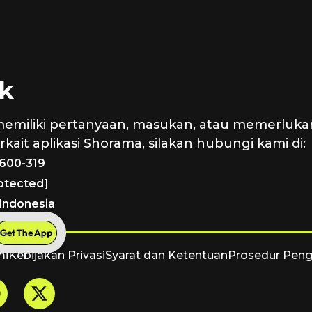
k
memiliki pertanyaan, masukan, atau memerluka
kait aplikasi Shorama, silakan hubungi kami di:
1600-319
rotected]
 Indonesia
mi
Kebijakan Privasi
Syarat dan Ketentuan
Prosedur Pen