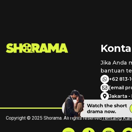
Konta
Jika Anda 
bantuan ter
+62 813-
[email p
Jakarta -
Copyright © 2025 Shorama. All rights reserved
Tentang Ka