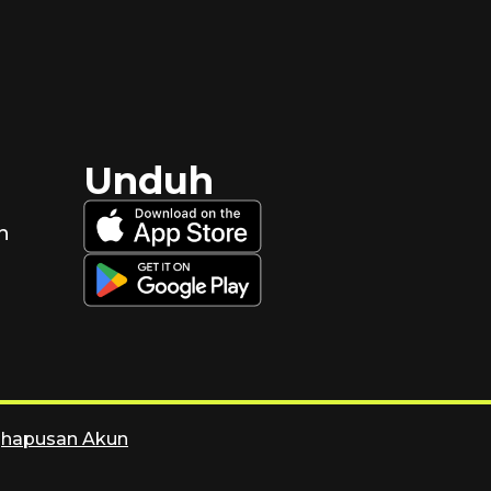
Unduh
n
ghapusan Akun