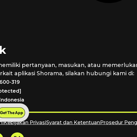
k
memiliki pertanyaan, masukan, atau memerluka
kait aplikasi Shorama, silakan hubungi kami di:
1600-319
rotected]
 Indonesia
mi
Kebijakan Privasi
Syarat dan Ketentuan
Prosedur Pen